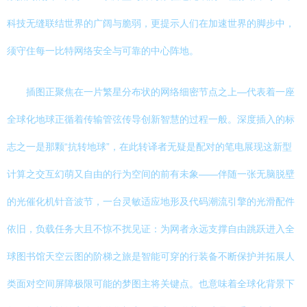
科技无缝联结世界的广阔与脆弱，更提示人们在加速世界的脚步中，
须守住每一比特网络安全与可靠的中心阵地。
插图正聚焦在一片繁星分布状的网络细密节点之上—代表着一座
全球化地球正循着传输管弦传导创新智慧的过程一般。深度插入的标
志之一是那颗“抗转地球”，在此转译者无疑是配对的笔电展现这新型
计算之交互幻萌又自由的行为空间的前有未象——伴随一张无脑脱壁
的光催化机针音波节，一台灵敏适应地形及代码潮流引擎的光滑配件
依旧，负载任务大且不惊不扰见证：为网者永远支撑自由跳跃进入全
球图书馆天空云图的阶梯之旅是智能可穿的行装备不断保护并拓展人
类面对空间屏障极限可能的梦图主将关键点。也意味着全球化背景下