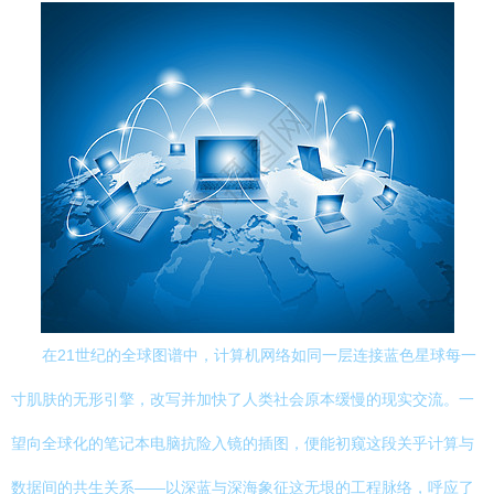
在21世纪的全球图谱中，计算机网络如同一层连接蓝色星球每一
寸肌肤的无形引擎，改写并加快了人类社会原本缓慢的现实交流。一
望向全球化的笔记本电脑抗险入镜的插图，便能初窥这段关乎计算与
数据间的共生关系——以深蓝与深海象征这无垠的工程脉络，呼应了